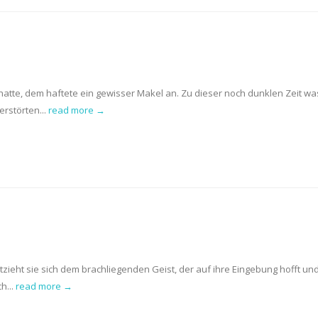
hatte, dem haftete ein gewisser Makel an. Zu dieser noch dunklen Zeit wa
erstörten...
read more →
tzieht sie sich dem brachliegenden Geist, der auf ihre Eingebung hofft un
h...
read more →