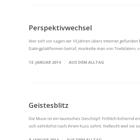
Perspektivwechsel
Wer sich vor sagen wir 10 Jahren übers Internet gefunden 
Datingplattformen betraf, munkelte man von Triebtätern, v
13. JANUAR 2014
AUS DEM ALLTAG
Geistesblitz
Die Muse ist ein launisches Geschöpf. Fröhlich kichernd en
sich sehnlichst nach ihrem Kuss sehnt. Vielleicht weil sie sic
8. JANUAR 2014
AUS DEM ALLTAG