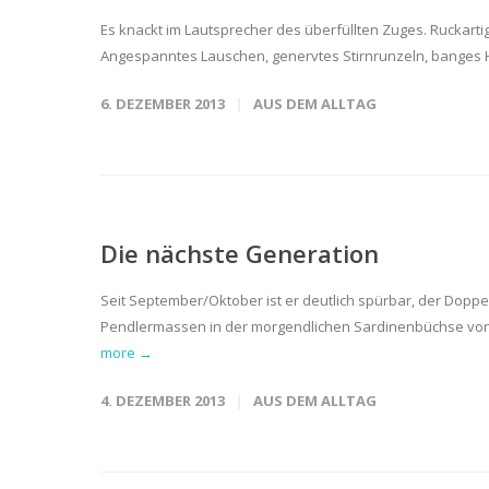
Es knackt im Lautsprecher des überfüllten Zuges. Ruckart
Angespanntes Lauschen, genervtes Stirnrunzeln, banges Ho
6. DEZEMBER 2013
AUS DEM ALLTAG
Die nächste Generation
Seit September/Oktober ist er deutlich spürbar, der Dopp
Pendlermassen in der morgendlichen Sardinenbüchse von Reg
more →
4. DEZEMBER 2013
AUS DEM ALLTAG