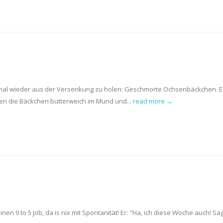
 mal wieder aus der Versenkung zu holen: Geschmorte Ochsenbäckchen. E
en die Bäckchen butterweich im Mund und...
read more →
inen 9 to 5 Job, da is nix mit Spontanität! Er: "Ha, ich diese Woche auch! Sa