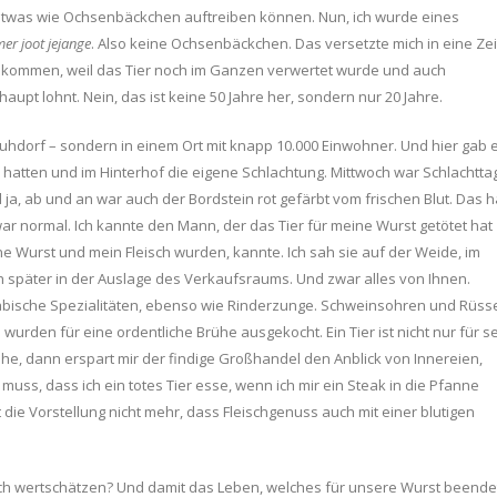
o etwas wie Ochsenbäckchen auftreiben können. Nun, ich wurde eines
mer joot jejange
. Also keine Ochsenbäckchen. Das versetzte mich in eine Zei
zu kommen, weil das Tier noch im Ganzen verwertet wurde und auch
upt lohnt. Nein, das ist keine 50 Jahre her, sondern nur 20 Jahre.
Kuhdorf – sondern in einem Ort mit knapp 10.000 Einwohner. Und hier gab 
atten und im Hinterhof die eigene Schlachtung. Mittwoch war Schlachtta
a, ab und an war auch der Bordstein rot gefärbt vom frischen Blut. Das h
 war normal. Ich kannte den Mann, der das Tier für meine Wurst getötet hat
ne Wurst und mein Fleisch wurden, kannte. Ich sah sie auf der Weide, im
 später in der Auslage des Verkaufsraums. Und zwar alles von Ihnen.
ische Spezialitäten, ebenso wie Rinderzunge. Schweinsohren und Rüss
rden für eine ordentliche Brühe ausgekocht. Ein Tier ist nicht nur für s
he, dann erspart mir der findige Großhandel den Anblick von Innereien,
uss, dass ich ein totes Tier esse, wenn ich mir ein Steak in die Pfanne
 die Vorstellung nicht mehr, dass Fleischgenuss auch mit einer blutigen
och wertschätzen? Und damit das Leben, welches für unsere Wurst beende