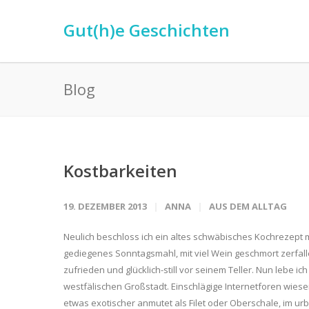
Gut(h)e Geschichten
Blog
Kostbarkeiten
19. DEZEMBER 2013
ANNA
AUS DEM ALLTAG
Neulich beschloss ich ein altes schwäbisches Kochrezept
gediegenes Sonntagsmahl, mit viel Wein geschmort zerfal
zufrieden und glücklich-still vor seinem Teller. Nun lebe i
westfälischen Großstadt. Einschlägige Internetforen wiese
etwas exotischer anmutet als Filet oder Oberschale, im ur