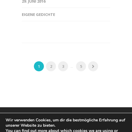
29. JUNI 2016
EIGENE GEDICHTE
1
2
3
...
5
Wir verwenden Cookies, um dir die bestmögliche Erfahrung auf
unserer Website zu bieten.
You can find out more about which cookies we are using or