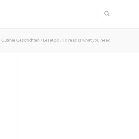
Gut(h)e Geschichten
/
Lesetipp
/
To read is what you need
n
z